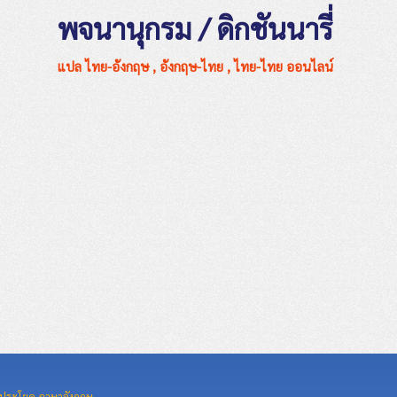
พจนานุกรม / ดิกชันนารี่
แปล ไทย-อังกฤษ , อังกฤษ-ไทย , ไทย-ไทย ออนไลน์
ประโยค ภาษาอังกฤษ