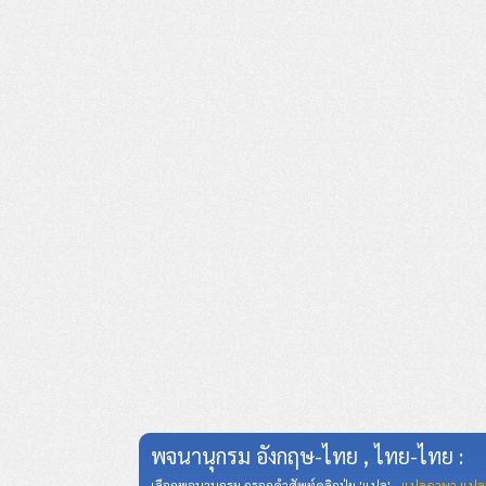
พจนานุกรม อังกฤษ-ไทย , ไทย-ไทย :
เลือกพจนานุกรม กรอกคำศัพท์คลิกปุ่ม 'แปล' ,
แปลภาษา แปล