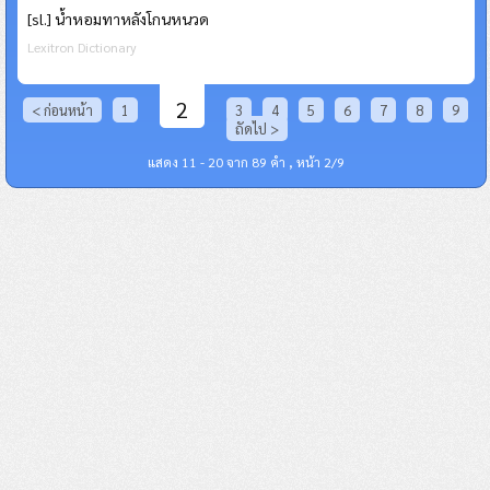
[sl.] น้ำหอมทาหลังโกนหนวด
Lexitron Dictionary
2
< ก่อนหน้า
1
3
4
5
6
7
8
9
ถัดไป >
แสดง 11 - 20 จาก 89 คำ , หน้า 2/9