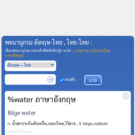
พจนานุกรม อังกฤษ-ไทย , ไทย-ไทย :
เลือกพจนานุกรม กรอกคำศัพท์คลิกปุ่ม 'แปล' ,
แปลภาษา แปลประโยค
ภาษาอังกฤษ
ตรงตัว
%water ภาษาอังกฤษ
Bilge water
n. น้ำสกปรกในท้องเรือ,เหลวไหล,ไร้สาะ , S. bilge,rubbish
Hope Dictionary