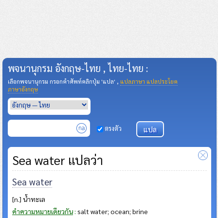
พจนานุกรม อังกฤษ-ไทย , ไทย-ไทย :
เลือกพจนานุกรม กรอกคำศัพท์คลิกปุ่ม 'แปล' ,
แปลภาษา แปลประโยค
ภาษาอังกฤษ
ตรงตัว
Sea water แปลว่า
Sea water
[n.] น้ำทะเล
คำความหมายเดียวกัน
:
salt water; ocean; brine