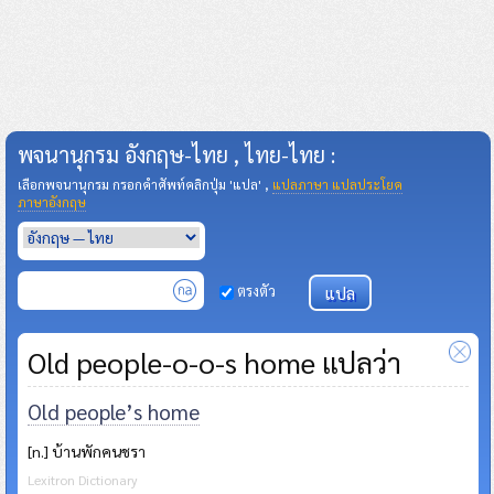
พจนานุกรม อังกฤษ-ไทย , ไทย-ไทย :
เลือกพจนานุกรม กรอกคำศัพท์คลิกปุ่ม 'แปล' ,
แปลภาษา แปลประโยค
ภาษาอังกฤษ
ตรงตัว
Old people-o-o-s home แปลว่า
Old people’s home
[n.] บ้านพักคนชรา
Lexitron Dictionary