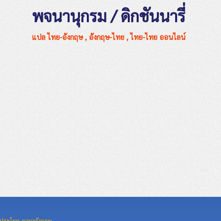
พจนานุกรม / ดิกชันนารี่
แปล ไทย-อังกฤษ , อังกฤษ-ไทย , ไทย-ไทย ออนไลน์
ประโยค ภาษาอังกฤษ