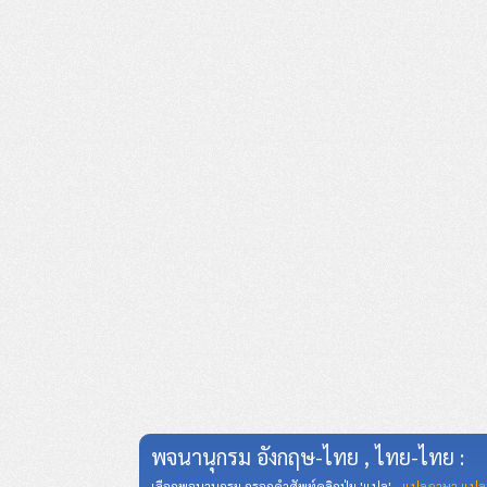
พจนานุกรม อังกฤษ-ไทย , ไทย-ไทย :
เลือกพจนานุกรม กรอกคำศัพท์คลิกปุ่ม 'แปล' ,
แปลภาษา แปล